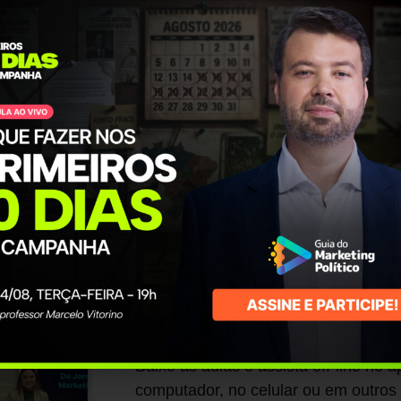
Trabalham com redes so
Coordenam equipes de
Assista quan
qualquer dis
Baixe as aulas e assista off-line no a
computador, no celular ou em outros