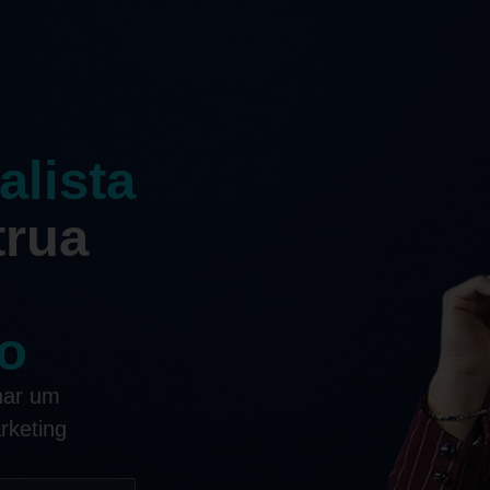
alista
trua
co
nar um
rketing