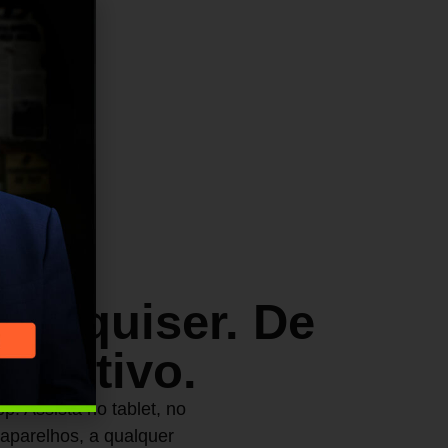
ciais
 comunicação
do quiser. De
positivo.
pp. Assista no tablet, no
 aparelhos, a qualquer