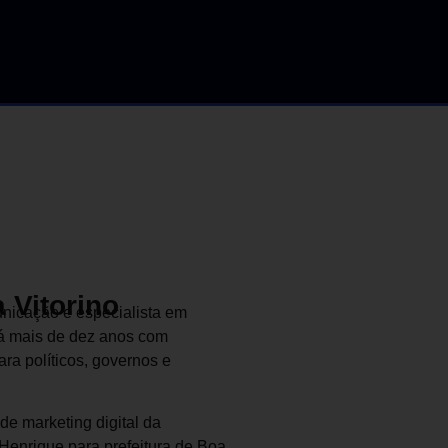
 Vitorino
unicação e especialista em
há mais de dez anos com
ra políticos, governos e
e marketing digital da
Henrique para prefeitura de Boa