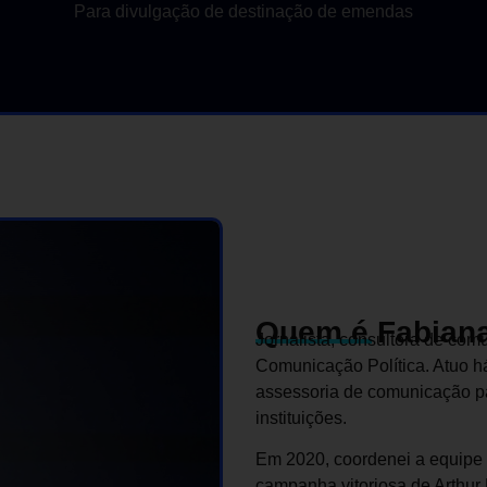
Para divulgação de destinação de emendas
Quem é Fabiana
Jornalista, consultora de com
Comunicação Política. Atuo 
assessoria de comunicação pa
instituições.
Em 2020, coordenei a equipe d
campanha vitoriosa de Arthur 