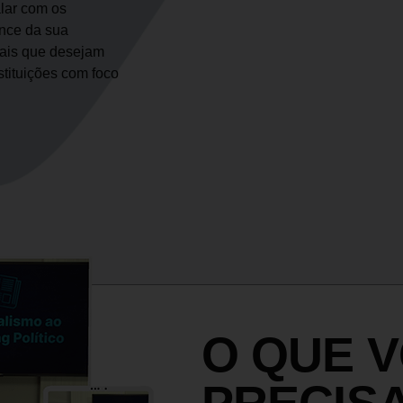
lar com os
ance da sua
nais que desejam
stituições com foco
O QUE 