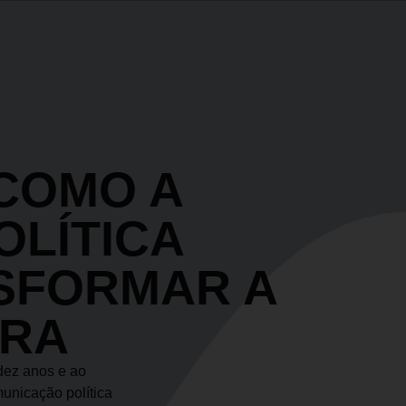
COMO A
OLÍTICA
SFORMAR A
IRA
dez anos e ao
municação política