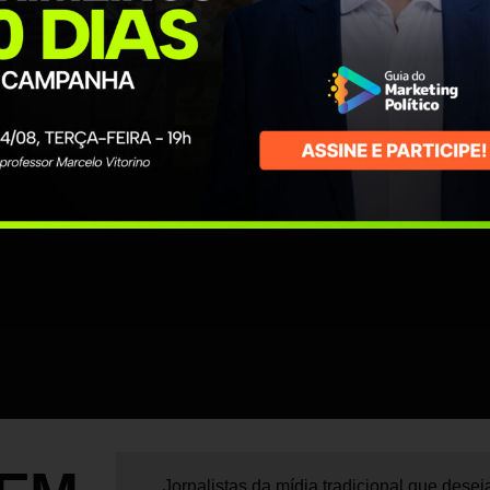
AI APRENDER
Jornalistas da mídia tradicional que desej