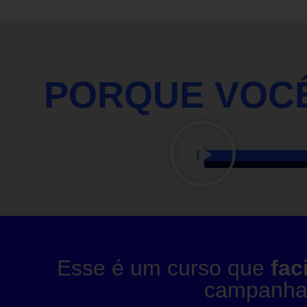
PORQUE VOCÊ
Esse é um curso que
fac
campanha 