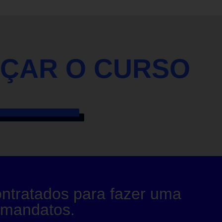
EÇAR O CURSO
ntratados para fazer uma
 mandatos.